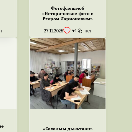
Фотофлешмоб
 —
«Историческое фото с
Егором Ларионовым»
44
ет
27.11.2025
нет
не
«Сахалыы дьыктаан»