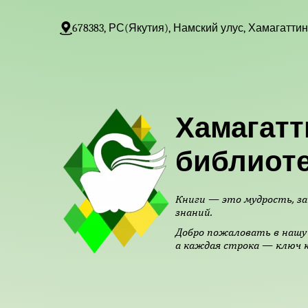
678383, РС(Якутия), Намский улус, Хамагаттин
Хамагатт
библиот
Книги — это мудрость, за
знаний.
Добро пожаловать в нашу 
а каждая строка — ключ к