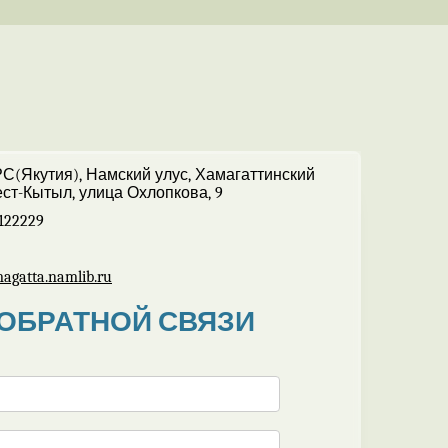
РС(Якутия), Намский улус, Хамагаттинский
ест-Кытыл, улица Охлопкова, 9
122229
gatta.namlib.ru
ОБРАТНОЙ СВЯЗИ