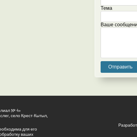
Тема
Ваше сообщение
илиал № 4»
аслег, село Крест-Кытыл,
Разработ
еобходима для его
 обработку ваших