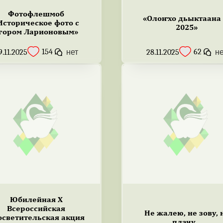
Фотофлешмоб
«Олоҥхо дьыктаана
Историческое фото с
2025»
гором Ларионовым»
154
62
9.11.2025
нет
28.11.2025
н
Юбилейная X
Всероссийская
Не жалею, не зову, 
осветительская акция
плачу…