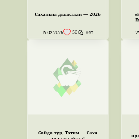
Сахалыы дьыктаан — 2026
«
Е
50
19.02.2026
нет
2
Сайда тур, Тэтим — Саха
пр
араадьыйата!