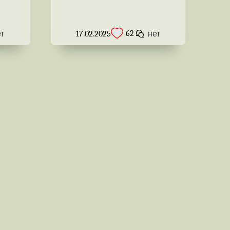
62
ет
17.02.2025
нет