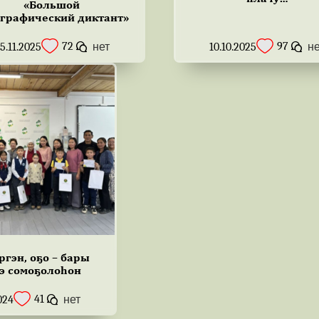
«Большой
ографический диктант»
72
97
5.11.2025
нет
10.10.2025
н
ргэн, оҕо – бары
э сомоҕолоһон
41
024
нет