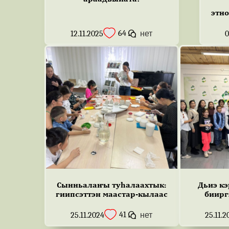
этн
64
12.11.2025
нет
0
Сынньалаҥы туһалаахтык:
Дьиэ кэ
гиипсэттэн маастар-кылаас
биирг
41
25.11.2024
нет
25.11.2